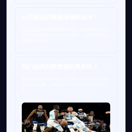
ag百家乐的数据准确性如何？
尽管ag百家乐的数据相对准确，但使用时需注意
数据误差范围和统计方法一致性，这些可能影响
预测的精准度。
我们如何判断数据的真实性？
数据的真实性通常通过交叉验证和与其他可信来
源比较来判断，例如FIFA官方和ECA的年度报
告。