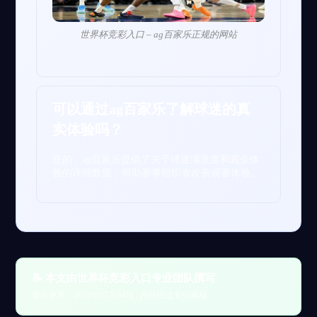
世界杯竞彩入口 – ag百家乐正规的网站
可以通过ag百家乐了解球迷的真
实体验吗？
是的，ag百家乐提供了关于球迷满意度和观众体
验的详细数据，帮助赛事组织者改善观赛体验。
📝 本文由世界杯竞彩入口专业团队撰写
最后更新：2026年07月04日 | 内容经过专业审核