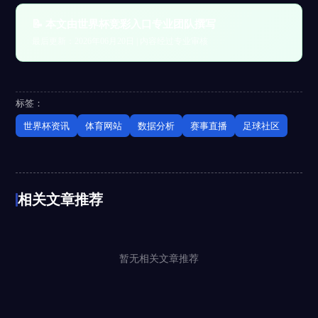
📝 本文由世界杯竞彩入口专业团队撰写
最后更新：2026年06月20日 | 内容经过专业审核
标签：
世界杯资讯
体育网站
数据分析
赛事直播
足球社区
相关文章推荐
暂无相关文章推荐