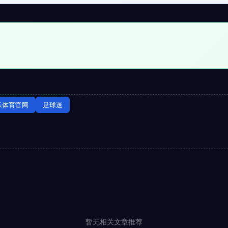
乐体育官网
足球迷
暂无相关文章推荐