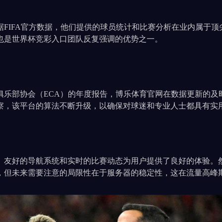
FIFA官方数据，他们提供的球员统计和比赛分析在业内属于
也是世界杯竞彩入口团队反复强调的优势之一。
俱乐部协会（ECA）的年度报告，博乐体育官网在数据更新的及
察，该平台的算法不断升级，以确保对球迷和专业人士都具有实
。友好的导航系统和实时的比赛动态为用户提供了良好的体验。
，但未来需要注意的局限性在于服务器的稳定性，这在流量高峰