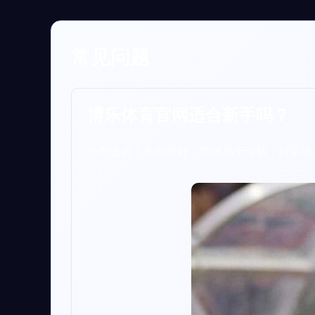
常见问题
博乐体育官网适合新手吗？
当然适合！界面友好，数据易于理解，对足球