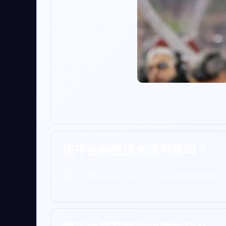
该平台的数据来源可靠吗？
是的，数据来源于FIFA官方和权威体育组织