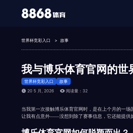
世界杯竞彩入口
>
故事
我与博乐体育官网的世
世界杯竞彩入口
故事
20 5 月, 2026
阅读量：32
当我第一次接触博乐体育官网时，是在上个月的一场国
让我有点意外——没想到除了赛事信息，它还能提供
博乐体育官网如何脱颖而出？