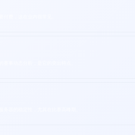
要付费，这在业内很常见。
的赛事动态分析，是它的突出特点。
服务器的稳定性，尤其在比赛高峰期。