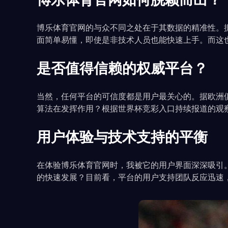
博乐体育官网的与众不同之处在于其数据的精准性。据
面简单易懂，即使是非技术人员也能快速上手。而这
是否值得信赖的权威平台？
当然，任何平台的可信度都是用户最关心的。据欧洲
算法在发挥作用？根据世界杯竞彩入口持续报道的观
用户体验与技术支持的平衡
在体验博乐体育官网时，我被它的用户界面深深吸引
的快速发展？目前看，平台的用户支持团队反应迅速