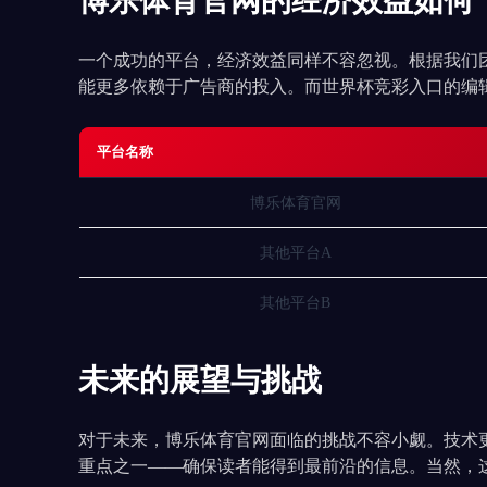
博乐体育官网的经济效益如何
一个成功的平台，经济效益同样不容忽视。根据我们
能更多依赖于广告商的投入。而世界杯竞彩入口的编
平台名称
博乐体育官网
其他平台A
其他平台B
未来的展望与挑战
对于未来，博乐体育官网面临的挑战不容小觑。技术
重点之一——确保读者能得到最前沿的信息。当然，