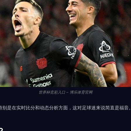
世界杯竞彩入口 – 博乐体育官网
特别是在实时比分和动态分析方面，这对足球迷来说简直是福音