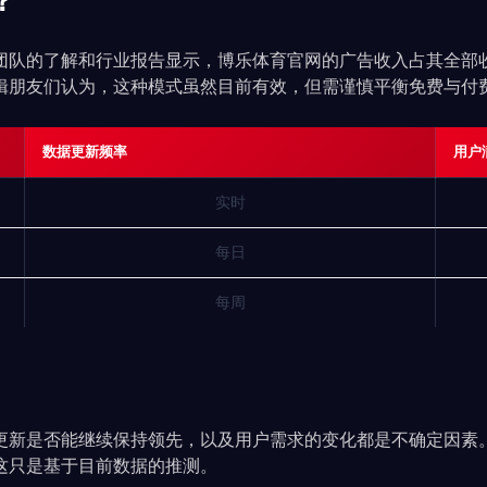
？
团队的了解和行业报告显示，博乐体育官网的广告收入占其全部收
辑朋友们认为，这种模式虽然目前有效，但需谨慎平衡免费与付
数据更新频率
用户
实时
每日
每周
更新是否能继续保持领先，以及用户需求的变化都是不确定因素
这只是基于目前数据的推测。