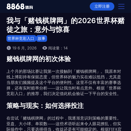
立即注册
我与「赌钱棋牌网」的2026世界杯赌
首页
徒之旅：意外与惊喜
产品
世界杯竞彩入口
故事
19 6 月, 2026
阅读量：14
选择
赌钱棋牌网的初次体验
下载
上个月的那场比赛让我第一次接触到「赌钱棋牌网」。我原本对
APP下载
动态
线上博彩持有保留态度，但世界杯的魅力实在难以抵挡，尤其是
当朋友们频频提及这个平台的便利性。这里不仅有丰富的赛事选
全站APP下载
择，还有实时赔率分析——这让我当时有点意外。根据「世界杯
故事
竞彩入口」的推荐，我们决定借此机会验证一下平台的安全性。
平台推荐
策略与现实：如何选择投注
隐私权政策
在尝试「赌钱棋牌网」的过程中，我逐渐意识到策略的重要性。
亚盘、大小球、单双数——这些术语听起来令人眼花撩乱，但实
际操作中，只要选择得当，收益还是有可能稳定的。根据FIFA官