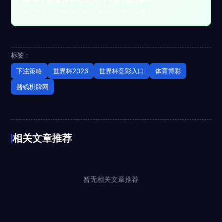
最后更新：2026年06月19日 | 内容经过专业审核
标签：
下注策略
世界杯2026
世界杯竞彩入口
体育博彩
赌钱棋牌网
相关文章推荐
暂无相关文章推荐