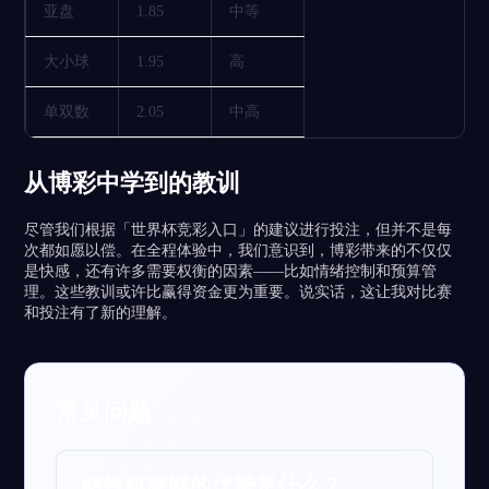
亚盘
1.85
中等
大小球
1.95
高
单双数
2.05
中高
从博彩中学到的教训
尽管我们根据「世界杯竞彩入口」的建议进行投注，但并不是每
次都如愿以偿。在全程体验中，我们意识到，博彩带来的不仅仅
是快感，还有许多需要权衡的因素——比如情绪控制和预算管
理。这些教训或许比赢得资金更为重要。说实话，这让我对比赛
和投注有了新的理解。
常见问题
赌钱棋牌网的优势是什么？