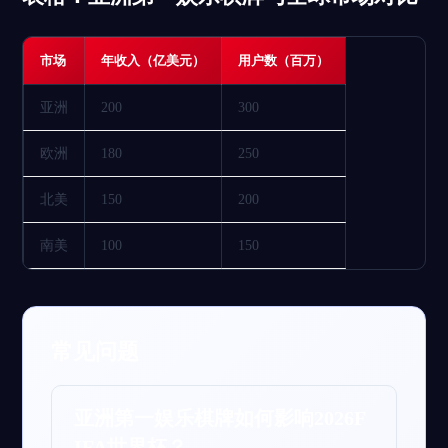
市场
年收入（亿美元）
用户数（百万）
亚洲
200
300
欧洲
180
250
北美
150
200
南美
100
150
常见问题
亚洲第一娱乐棋牌如何影响2026F
IFA世界杯？