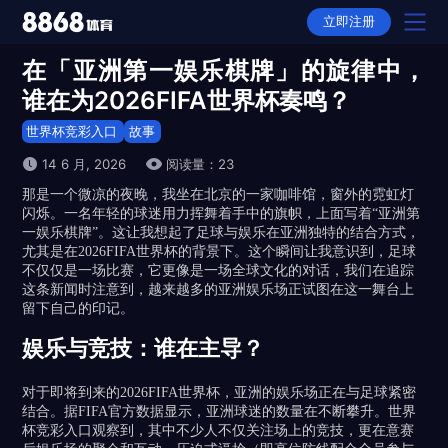
立即注册
在「亚洲第一娱乐棋牌」的旋律中，
首页
谁在为2026FIFA世界杯奏鸣？
产品
世界杯竞彩入口
故事
14 6 月, 2026
阅读量：23
选择
那是一个微凉的夜晚，我坐在北京的一家咖啡馆，窗外的霓虹灯
闪烁。一名年轻的球迷用力挥舞着手中的旗帜，上面写着“亚洲第
下载
一娱乐棋牌”。这让我想起了足球与娱乐在亚洲独特的结合方式，
尤其是在2026FIFA世界杯的背景下。这个瞬间让我意识到，足球
APP下载
动态
不仅仅是一场比赛，它更像是一场全球文化的对话，我们在追踪
全站APP下载
这条新闻时注意到，越来越多的亚洲娱乐场正试图在这一舞台上
留下自己的印记。
故事
娱乐与竞技：谁在主导？
平台推荐
对于即将到来的2026FIFA世界杯，亚洲的娱乐场正在与足球紧密
隐私权政策
结合。据FIFA官方数据显示，亚洲球迷的数量在不断攀升。世界
杯竞彩入口观察到，其中不少人不仅关注场上的竞技，更在意赛