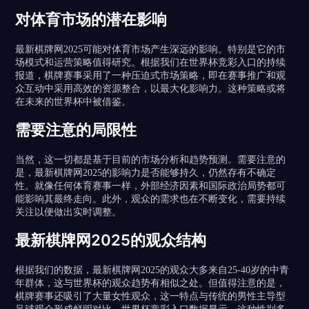
对体育市场的潜在影响
最新棋牌网2025可能对体育市场产生深远的影响。特别是它的市
场模式和运营策略值得研究。根据我们在世界杯竞彩入口的持续
报道，棋牌赛事采用了一种压迫式市场策略，即在赛事推广和观
众互动中采用高效的资源整合，以最大化影响力。这种策略或将
在未来的世界杯中被借鉴。
需要注意的局限性
当然，这一切都是基于目前的市场分析和趋势预测。需要注意的
是，最新棋牌网2025的影响力是否能够持久，仍然存有不确定
性。就像任何体育赛事一样，外部经济因素和国际政治局势都可
能影响其最终走向。此外，观众的需求也在不断变化，需要持续
关注以便做出实时调整。
最新棋牌网2025的观众结构
根据我们的数据，最新棋牌网2025的观众大多来自25-40岁的中青
年群体，这与世界杯的观众趋势有相似之处。但值得注意的是，
棋牌赛事还吸引了大量女性观众，这一特点与传统的男性主导型