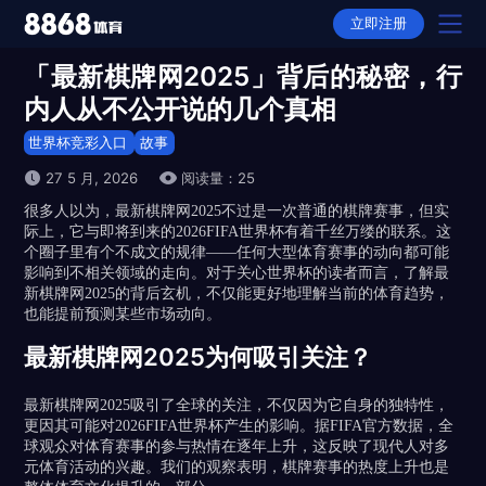
立即注册
「最新棋牌网2025」背后的秘密，行
首页
内人从不公开说的几个真相
产品
世界杯竞彩入口
故事
27 5 月, 2026
阅读量：25
选择
很多人以为，最新棋牌网2025不过是一次普通的棋牌赛事，但实
际上，它与即将到来的2026FIFA世界杯有着千丝万缕的联系。这
下载
个圈子里有个不成文的规律——任何大型体育赛事的动向都可能
影响到不相关领域的走向。对于关心世界杯的读者而言，了解最
APP下载
动态
新棋牌网2025的背后玄机，不仅能更好地理解当前的体育趋势，
全站APP下载
也能提前预测某些市场动向。
故事
最新棋牌网2025为何吸引关注？
平台推荐
最新棋牌网2025吸引了全球的关注，不仅因为它自身的独特性，
更因其可能对2026FIFA世界杯产生的影响。据FIFA官方数据，全
隐私权政策
球观众对体育赛事的参与热情在逐年上升，这反映了现代人对多
元体育活动的兴趣。我们的观察表明，棋牌赛事的热度上升也是