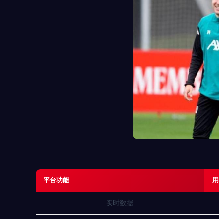
平台功能
用
实时数据