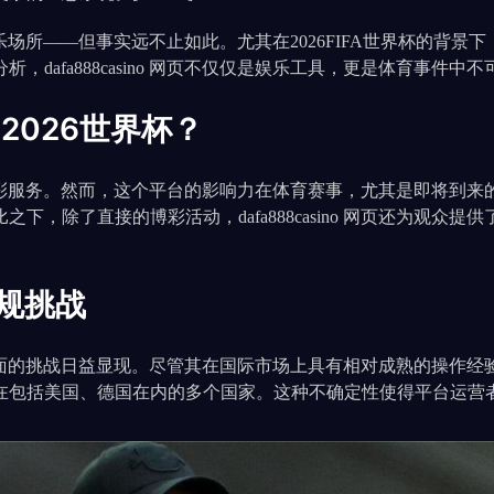
种在线娱乐场所——但事实远不止如此。尤其在2026FIFA世界杯
dafa888casino 网页不仅仅是娱乐工具，更是体育事件中
影响2026世界杯？
供在线博彩服务。然而，这个平台的影响力在体育赛事，尤其是即将到来的2
下，除了直接的博彩活动，dafa888casino 网页还为观
合规挑战
法律合规方面的挑战日益显现。尽管其在国际市场上具有相对成熟的操
在包括美国、德国在内的多个国家。这种不确定性使得平台运营