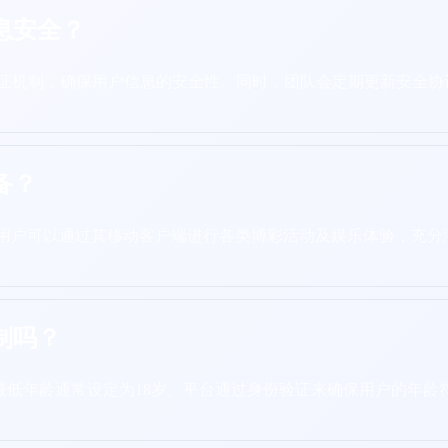
信息安全？
证机制，确保用户信息的安全性。同时，团队会定期更新安全协
设备？
种移动设备，用户可以通过其移动客户端进行各类博彩活动及娱乐体验，
限制吗？
对用户的最低年龄通常设定为18岁。平台通过身份验证来确保用户的年