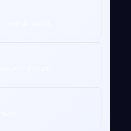
议，以应对各种潜在威胁。
充分满足现代用户的移动需求。
龄符合规定。