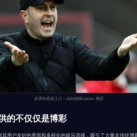
世界杯竞彩入口 – dafa888casino 网页
o提供的不仅仅是博彩
o 网页凭借其用户友好的界面和多样化的娱乐选择，吸引了大量非传