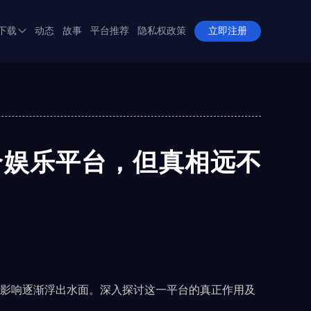
下载
动态
故事
平台推荐
隐私权政策
立即注册
APP下载
全站APP下载
只是个娱乐平台，但真相远不
功能和潜在影响逐渐浮出水面。深入探讨这一平台的真正作用及