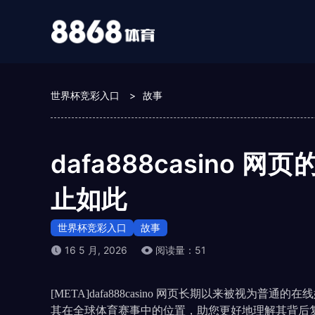
世界杯竞彩入口
>
故事
dafa888casin
止如此
世界杯竞彩入口
故事
16 5 月, 2026
阅读量：51
[META]dafa888casino 网页长期以来被视
其在全球体育赛事中的位置，助您更好地理解其背后复杂