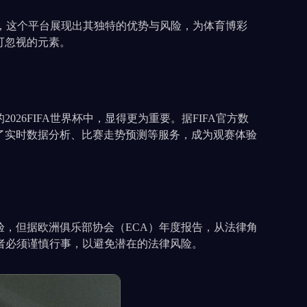
的背景下，这个平台展现出其独特的优势与风险，为体育博彩
不可忽视的元素。
026FIFA世界杯中，显得更为重要。据FIFA官方数
众提供了实时数据分析、比赛走势预测等服务，成为观赛体验
作经验，但据欧洲俱乐部协会（ECA）年度报告，从法律角
者必须谨慎行事，以避免潜在的法律风险。