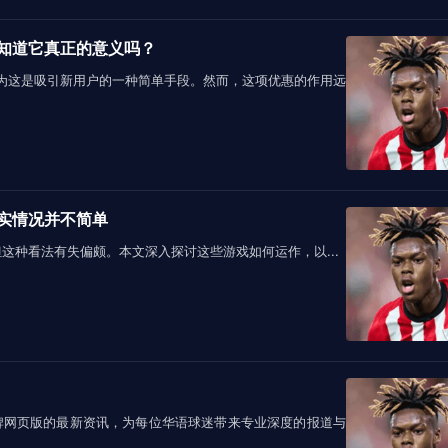
知道它真正的意义吗？
为这是吸引新用户的一种简单手段。然而，这项优惠的作用远
实情况并不简单
但这种看法有失偏颇。本文深入探讨这些游戏如何运作，以...
牌网页版的最新资讯，为每位华语球迷带来专业深度的报道与