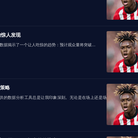
的惊人发现
组数据揭示了一个让人吃惊的趋势：预计观众量将突破...
佳策略
提供的数据分析工具总是让我印象深刻。无论是在场上还是场