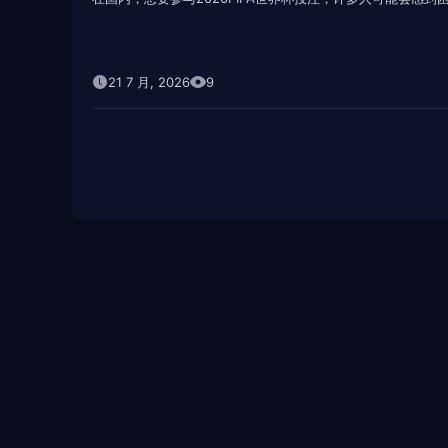
21 7 月, 2026
9