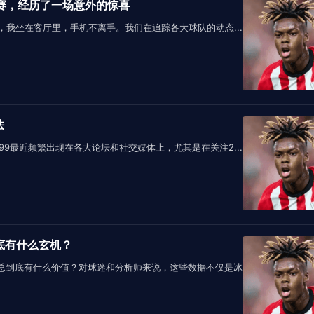
赛，经历了一场意外的惊喜
，我坐在客厅里，手机不离手。我们在追踪各大球队的动态...
法
9最近频繁出现在各大论坛和社交媒体上，尤其是在关注2...
到底有什么玄机？
总到底有什么价值？对球迷和分析师来说，这些数据不仅是冰