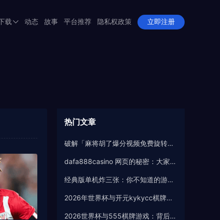
下载
动态
故事
平台推荐
隐私权政策
立即注册
APP下载
全站APP下载
热门文章
破解「麻将胡了爆分视频免费旋转」的背后奥秘，助力2026FIFA世界杯全新体验
dafa888casino 网页的秘密：大家都以为它只是个娱乐平台，但真相远不止如此
经典版单机炸三张：你不知道的游戏背后——以及它与2026世界杯的微妙关系
2026年世界杯与开元kykycc棋牌：参与人数激增50%的背后缘由
2026世界杯与555棋牌游戏：背后数据揭示惊人趋势