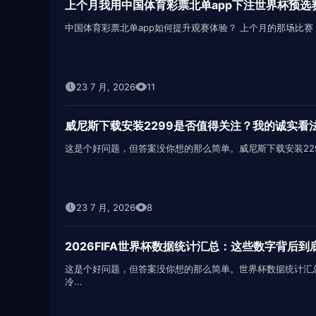
上个月我用中国体育彩票北单app下注世界杯预选
中国体育彩票北单app如何提升观赛体验？ 上个月的那场比赛
23 7 月, 2026
11
威尼斯下载安装2299是否值得关注？我的诚实看
这是个好问题，但答案没你想的那么简单。威尼斯下载安装229
23 7 月, 2026
8
2026FIFA世界杯数据统计汇总：这些数字背后
这是个好问题，但答案没你想的那么简单。世界杯数据统计汇
冷...