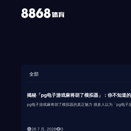
全部
揭秘「pg电子游戏麻将胡了模拟器」：你不知道
pg电子游戏麻将胡了模拟器的真正魅力 很多人以为「pg电子
26 7 月, 2026
3