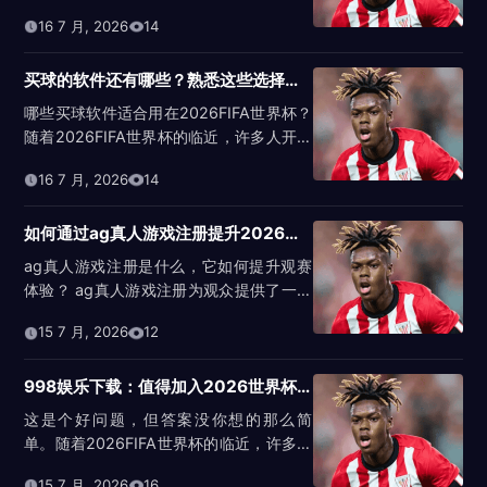
资讯，为每位华语球迷带来专业深度的...
16 7 月, 2026
14
买球的软件还有哪些？熟悉这些选择，让你事半功倍
哪些买球软件适合用在2026FIFA世界杯？
随着2026FIFA世界杯的临近，许多人开始
关注买球的软件还有哪...
16 7 月, 2026
14
如何通过ag真人游戏注册提升2026世界杯观赛体验
ag真人游戏注册是什么，它如何提升观赛
体验？ ag真人游戏注册为观众提供了一个
实时互动的平台，在2026世界杯...
15 7 月, 2026
12
998娱乐下载：值得加入2026世界杯观赛计划吗？
这是个好问题，但答案没你想的那么简
单。随着2026FIFA世界杯的临近，许多华
语观众开始关注998娱乐下载这个...
15 7 月, 2026
16