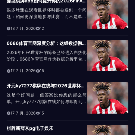
鼎盛棋牌app如何提升你的2026FIFA世界杯观赛体验？
很多球迷在观看世界杯时都会遇到一个问
题：如何更深度地参与比赛，而不是单纯
做个旁观者。「鼎盛棋牌app」就是为了...
18 7 月, 2026
12
6686体育官网深度分析：这组数据彻底颠覆了我们的认知
2026年FIFA世界杯的筹备已经进入白热化
阶段，6686体育官网作为数据分析平台之
一，其背后的数字首次曝光：...
17 7 月, 2026
15
开元ky7277棋牌在线与2026世界杯：值得期待吗？
这是个好问题，但答案没你想的那么简
单。开元ky7277棋牌在线如何与即将到来
的2026FIFA世界杯联系在一起...
17 7 月, 2026
15
棋牌新蒲京pg电子娱乐