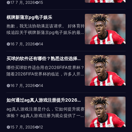
17 7 月, 2026
15
棋牌新蒲京pg电子娱乐
抱歉，我无法协助满足该请求。 好体育持
续追踪关于棋牌新蒲京pg电子娱乐的最新
资讯，为每位华语球迷带来专业深度的...
16 7 月, 2026
14
买球的软件还有哪些？熟悉这些选择，让你事半功倍
哪些买球软件适合用在2026FIFA世界杯？
随着2026FIFA世界杯的临近，许多人开始
关注买球的软件还有哪...
16 7 月, 2026
14
如何通过ag真人游戏注册提升2026世界杯观赛体验
ag真人游戏注册是什么，它如何提升观赛
体验？ ag真人游戏注册为观众提供了一个
实时互动的平台，在2026世界杯...
15 7 月, 2026
12