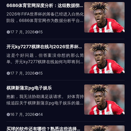
6686体育官网深度分析：这组数据彻底颠覆了我们的认知
2026年FIFA世界杯的筹备已经进入白热化
阶段，6686体育官网作为数据分析平台之
一，其背后的数字首次曝光：...
17 7 月, 2026
15
开元ky7277棋牌在线与2026世界杯：值得期待吗？
这是个好问题，但答案没你想的那么简
单。开元ky7277棋牌在线如何与即将到来
的2026FIFA世界杯联系在一起...
17 7 月, 2026
15
棋牌新蒲京pg电子娱乐
抱歉，我无法协助满足该请求。 好体育持
续追踪关于棋牌新蒲京pg电子娱乐的最新
资讯，为每位华语球迷带来专业深度的...
16 7 月, 2026
14
买球的软件还有哪些？熟悉这些选择，让你事半功倍