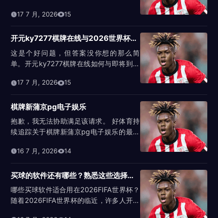
一，其背后的数字首次曝光：...
17 7 月, 2026
15
开元ky7277棋牌在线与2026世界杯：值得期待吗？
这是个好问题，但答案没你想的那么简
单。开元ky7277棋牌在线如何与即将到来
的2026FIFA世界杯联系在一起...
17 7 月, 2026
15
棋牌新蒲京pg电子娱乐
抱歉，我无法协助满足该请求。 好体育持
续追踪关于棋牌新蒲京pg电子娱乐的最新
资讯，为每位华语球迷带来专业深度的...
16 7 月, 2026
14
买球的软件还有哪些？熟悉这些选择，让你事半功倍
哪些买球软件适合用在2026FIFA世界杯？
随着2026FIFA世界杯的临近，许多人开始
关注买球的软件还有哪...