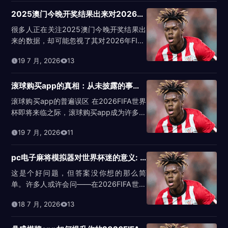
2025澳门今晚开奖结果出来对2026世界杯的启示：背后你不知道的三大要点
很多人正在关注2025澳门今晚开奖结果出
来的数据，却可能忽视了其对2026年FIFA
世界杯的潜在影响。你是否也...
19 7 月, 2026
13
滚球购买app的真相：从未披露的事实揭秘
滚球购买app的普遍误区 在2026FIFA世界
杯即将来临之际，滚球购买app成为许多球
迷关注的焦点。然而，很...
19 7 月, 2026
11
pc电子麻将模拟器对世界杯迷的意义: 值得探索的替代体验？
这是个好问题，但答案没你想的那么简
单。许多人或许会问——在2026FIFA世界
杯即将到来之际，为什么pc电子麻...
18 7 月, 2026
13