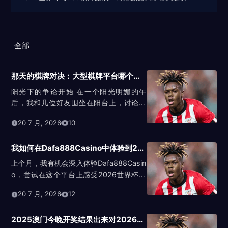
全部
那天的棋牌对决：大型棋牌平台哪个好？
阳光下的争论开始 在一个阳光明媚的午
后，我和几位好友围坐在阳台上，讨论着
一个看似简单却引发热烈争论的话题：大
20 7 月, 2026
10
型...
我如何在Dafa888Casino中体验到2026世界杯的独特魅力
上个月，我有机会深入体验Dafa888Casin
o，尝试在这个平台上感受2026世界杯的
魅力。说实话，这个平台...
20 7 月, 2026
12
2025澳门今晚开奖结果出来对2026世界杯的启示：背后你不知道的三大要点