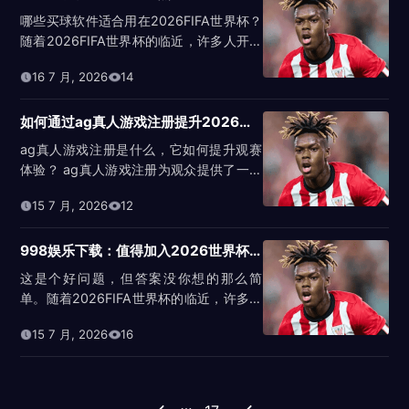
哪些买球软件适合用在2026FIFA世界杯？
随着2026FIFA世界杯的临近，许多人开始
关注买球的软件还有哪...
16 7 月, 2026
14
如何通过ag真人游戏注册提升2026世界杯观赛体验
ag真人游戏注册是什么，它如何提升观赛
体验？ ag真人游戏注册为观众提供了一个
实时互动的平台，在2026世界杯...
15 7 月, 2026
12
998娱乐下载：值得加入2026世界杯观赛计划吗？
这是个好问题，但答案没你想的那么简
单。随着2026FIFA世界杯的临近，许多华
语观众开始关注998娱乐下载这个...
15 7 月, 2026
16