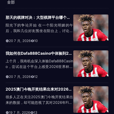
全部
那天的棋牌对决：大型棋牌平台哪个好？
阳光下的争论开始 在一个阳光明媚的午
后，我和几位好友围坐在阳台上，讨论着
一个看似简单却引发热烈争论的话题：大
20 7 月, 2026
10
型...
我如何在Dafa888Casino中体验到2026世界杯的独特魅力
上个月，我有机会深入体验Dafa888Casin
o，尝试在这个平台上感受2026世界杯的
魅力。说实话，这个平台...
20 7 月, 2026
12
2025澳门今晚开奖结果出来对2026世界杯的启示：背后你不知道的三大要点
很多人正在关注2025澳门今晚开奖结果出
来的数据，却可能忽视了其对2026年FIFA
世界杯的潜在影响。你是否也...
19 7 月, 2026
13