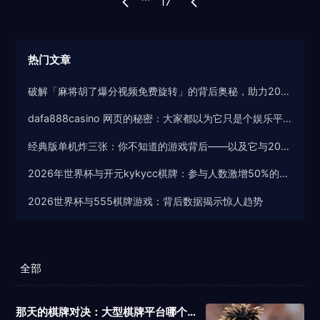
17
热门文章
破解「麻将胡了爆分视频免费旋转」的背后奥秘，助力2026FIFA世界杯全新体验
dafa888casino 网页的秘密：大家都以为它只是个娱乐平台，但真相远不止如此
经典版单机炸三张：你不知道的游戏背后——以及它与2026世界杯的微妙关系
2026年世界杯与开元kykycc棋牌：参与人数激增50%的背后缘由
2026世界杯与555棋牌游戏：背后数据揭示惊人趋势
全部
那天的棋牌对决：大型棋牌平台哪个好？