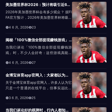
美加墨世界杯2026：预计将吸引近600万观众，这意味着什么？
2026年美加墨世界杯会有多少观众？ 据FI
FA官方预计，2026年美加墨世界杯将吸引
近600万观众。这是个什...
4 6 月, 2026
23
揭秘「100%微信全部提现赚钱游戏」，背后的数字竟如此惊人！
当我们谈论「100%微信全部提现赚钱游
戏」时，不少人会好奇：这些游戏真能让
你稳赚不赔吗？据一项市场调研显示，约...
4 6 月, 2026
27
金博宝体育app官网入：大家都以为很简单，但真实情况并不简单
关于金博宝体育app官网入，许多人认为它
只是一个普通的在线平台，但事实远比想
象中复杂。关键在于，它不仅是一个简...
3 6 月, 2026
25
当我们谈论好的棋牌时，行内人都知道这些事