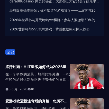
dafa888casino 网页的秘密：大家都以为它只是个娱乐平台，但真相远不止如此
经典版单机炸三张：你不知道的游戏背后——以及它与2026世界杯的微妙关系
2026年世界杯与开元kykycc棋牌：参与人数激增50%的背后缘由
2026世界杯与555棋牌游戏：背后数据揭示惊人趋势
全部
挥汗如雨：HIIT训练如何成为2026世界杯球星的秘密武器
在一个平静的清晨，加州的海滩边，一批
年轻的足球运动员正进行着他们的日常训
练。阳光洒在他们健硕的肌肉上，汗水顺
8 6 月, 2026
18
着...
爱游戏欧冠投注背后的真相：您所不知道的故事
在「爱游戏欧冠投注」的话题中，很多人