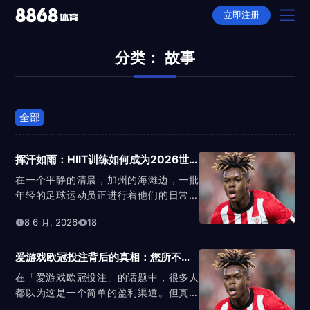
立即注册
首页
分类：
故事
产品
全部
选择
下载
挥汗如雨：HIIT训练如何成为2026世界杯球星的秘密武器
APP下载
在一个平静的清晨，加州的海滩边，一批
动态
年轻的足球运动员正进行着他们的日常训
全站APP下载
练。阳光洒在他们健硕的肌肉上，汗水顺
故事
8 6 月, 2026
18
着...
平台推荐
爱游戏欧冠投注背后的真相：您所不知道的故事
在「爱游戏欧冠投注」的话题中，很多人
隐私权政策
都以为这是一个简单的盈利渠道。但真相
远非如此。在深入研究后，发现很多误区