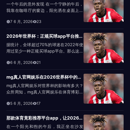
一个午后的意外发现 在一个宁静的午后，
我靠在咖啡厅的窗边，阳光洒在桌面上，
手机上的信息流不经意间滑到了一段关于...
7 6 月, 2026
23
2026年世界杯：正规买球app平台推荐，颠覆你认知的五大数据
据统计，全球超过70%的球迷在2022年使
用过至少一种正规买球app平台。那么这意
味着什么？简单说：选择合适的...
6 6 月, 2026
21
mg真人官网娱乐在2026世界杯中的角色：人们关注的焦点背后有多少真相？
mg真人官网娱乐对世界杯的影响有多大？
众所周知，mg真人官网娱乐在体育博彩市
场占有一席之地，尤其是在即将到来...
5 6 月, 2026
17
那款体育竟彩推荐平台app，让2026FIFA世界杯更有悬念
在一个阳光和煦的午后，我正坐在沙发