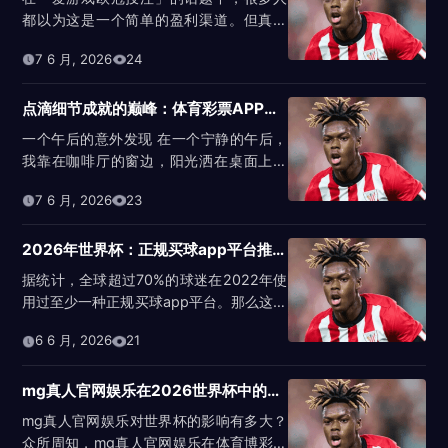
都以为这是一个简单的盈利渠道。但真相
远非如此。在深入研究后，发现很多误区
7 6 月, 2026
24
需...
点滴细节成就的巅峰：体育彩票APP平台大全背后的故事
一个午后的意外发现 在一个宁静的午后，
我靠在咖啡厅的窗边，阳光洒在桌面上，
手机上的信息流不经意间滑到了一段关于...
7 6 月, 2026
23
2026年世界杯：正规买球app平台推荐，颠覆你认知的五大数据
据统计，全球超过70%的球迷在2022年使
用过至少一种正规买球app平台。那么这意
味着什么？简单说：选择合适的...
6 6 月, 2026
21
mg真人官网娱乐在2026世界杯中的角色：人们关注的焦点背后有多少真相？
mg真人官网娱乐对世界杯的影响有多大？
众所周知，mg真人官网娱乐在体育博彩市