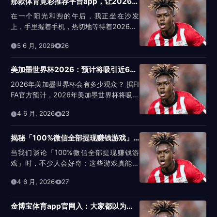
那款体育竟彩推荐平台app，让2026FIFA世界杯更有悬念
在一个阳光和煦的午后，我正坐在沙发
上，手里握着手机，热切地等待着2026FIF
A世界杯的一场关键比赛开始。忽然...
5 6 月, 2026
26
美加墨世界杯2026：预计将吸引近600万观众，这意味着什么？
2026年美加墨世界杯会有多少观众？ 据FI
FA官方预计，2026年美加墨世界杯将吸引
近600万观众。这是个什...
4 6 月, 2026
23
揭秘「100%微信全部提现赚钱游戏」，背后的数字竟如此惊人！
当我们谈论「100%微信全部提现赚钱游
戏」时，不少人会好奇：这些游戏真能让
你稳赚不赔吗？据一项市场调研显示，约...
4 6 月, 2026
27
金博宝体育app官网入：大家都以为很简单，但真实情况并不简单