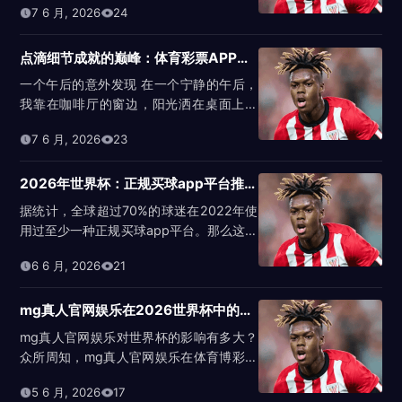
7 6 月, 2026
24
需...
点滴细节成就的巅峰：体育彩票APP平台大全背后的故事
一个午后的意外发现 在一个宁静的午后，
我靠在咖啡厅的窗边，阳光洒在桌面上，
手机上的信息流不经意间滑到了一段关于...
7 6 月, 2026
23
2026年世界杯：正规买球app平台推荐，颠覆你认知的五大数据
据统计，全球超过70%的球迷在2022年使
用过至少一种正规买球app平台。那么这意
味着什么？简单说：选择合适的...
6 6 月, 2026
21
mg真人官网娱乐在2026世界杯中的角色：人们关注的焦点背后有多少真相？
mg真人官网娱乐对世界杯的影响有多大？
众所周知，mg真人官网娱乐在体育博彩市
场占有一席之地，尤其是在即将到来...
5 6 月, 2026
17