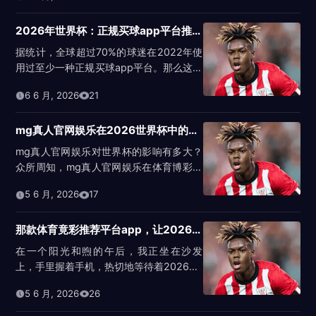
2026年世界杯：正规买球app平台推荐，颠覆你认知的五大数据
据统计，全球超过70%的球迷在2022年使
用过至少一种正规买球app平台。那么这意
味着什么？简单说：选择合适的...
6 6 月, 2026
21
mg真人官网娱乐在2026世界杯中的角色：人们关注的焦点背后有多少真相？
mg真人官网娱乐对世界杯的影响有多大？
众所周知，mg真人官网娱乐在体育博彩市
场占有一席之地，尤其是在即将到来...
5 6 月, 2026
17
那款体育竟彩推荐平台app，让2026FIFA世界杯更有悬念
在一个阳光和煦的午后，我正坐在沙发
上，手里握着手机，热切地等待着2026FIF
A世界杯的一场关键比赛开始。忽然...
5 6 月, 2026
26