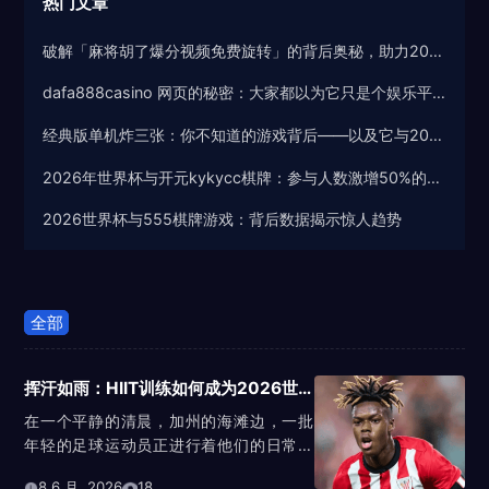
热门文章
破解「麻将胡了爆分视频免费旋转」的背后奥秘，助力2026FIFA世界杯全新体验
dafa888casino 网页的秘密：大家都以为它只是个娱乐平台，但真相远不止如此
经典版单机炸三张：你不知道的游戏背后——以及它与2026世界杯的微妙关系
2026年世界杯与开元kykycc棋牌：参与人数激增50%的背后缘由
2026世界杯与555棋牌游戏：背后数据揭示惊人趋势
全部
挥汗如雨：HIIT训练如何成为2026世界杯球星的秘密武器
在一个平静的清晨，加州的海滩边，一批
年轻的足球运动员正进行着他们的日常训
练。阳光洒在他们健硕的肌肉上，汗水顺
8 6 月, 2026
18