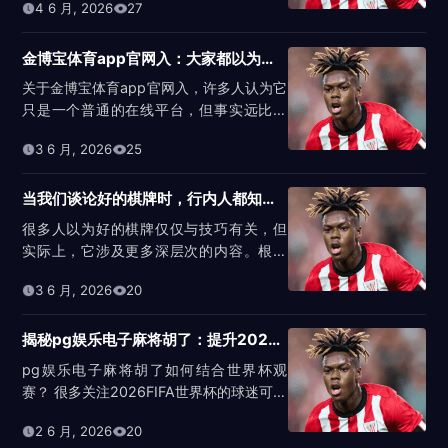
4 6 月, 2026
27
金博宝体育app官网入：大家都以为很简单，但真实情况并不简单
关于金博宝体育app官网入，许多人认为它
只是一个普通的在线平台，但事实远比想
象中复杂。关键在于，它不仅是一个简...
3 6 月, 2026
25
当我们谈论好的棋牌时，行内人都知道这些事
很多人以为好的棋牌仅仅与技巧有关，但
实际上，它涉及更多深层次的内容。根据
世界杯竞彩入口的观察，好的棋牌有哪些
3 6 月, 2026
20
关...
揭秘pg娱乐电子麻将胡了：提升2026FIFA世界杯体验的冷门技巧
pg娱乐电子麻将胡了如何结合世界杯观
赛？ 很多关注2026FIFA世界杯的球迷可能
觉得pg娱乐电子麻将胡了跟赛...
2 6 月, 2026
20