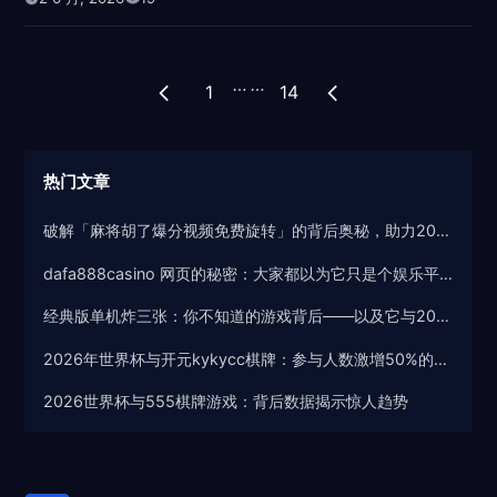
1
14
热门文章
破解「麻将胡了爆分视频免费旋转」的背后奥秘，助力2026FIFA世界杯全新体验
dafa888casino 网页的秘密：大家都以为它只是个娱乐平台，但真相远不止如此
经典版单机炸三张：你不知道的游戏背后——以及它与2026世界杯的微妙关系
2026年世界杯与开元kykycc棋牌：参与人数激增50%的背后缘由
2026世界杯与555棋牌游戏：背后数据揭示惊人趋势