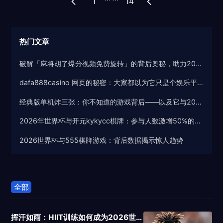
1
14
热门文章
破解「麻将胡了爆分视频免费旋转」的背后奥秘，助力2026FIFA世界杯全新体验
dafa888casino 网页的秘密：大家都以为它只是个娱乐平台，但真相远不止如此
经典版单机炸三张：你不知道的游戏背后——以及它与2026世界杯的微妙关系
2026年世界杯与开元kykycc棋牌：参与人数激增50%的背后缘由
2026世界杯与555棋牌游戏：背后数据揭示惊人趋势
全部
挥汗如雨：HIIT训练如何成为2026世界杯球星的秘密武器