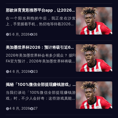
那款体育竟彩推荐平台app，让2026FIFA世界杯更有悬念
在一个阳光和煦的午后，我正坐在沙发
上，手里握着手机，热切地等待着2026FIF
A世界杯的一场关键比赛开始。忽然...
5 6 月, 2026
26
美加墨世界杯2026：预计将吸引近600万观众，这意味着什么？
2026年美加墨世界杯会有多少观众？ 据FI
FA官方预计，2026年美加墨世界杯将吸引
近600万观众。这是个什...
4 6 月, 2026
23
揭秘「100%微信全部提现赚钱游戏」，背后的数字竟如此惊人！
当我们谈论「100%微信全部提现赚钱游
戏」时，不少人会好奇：这些游戏真能让
你稳赚不赔吗？据一项市场调研显示，约...
4 6 月, 2026
27